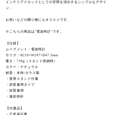
インテリアクロックとしての空間を演出するシンプルなデザイ
ン。
お祝いなどの贈り物にもオススメです。
※こちらの商品は“電波時計”です。
【仕様】
ムーブメント：電波時計
サイズ：H210×W297×D47.5mm
重さ：730g（スタンド収納時）
カラー：ナチュラル
材質：木枠/ガラス製
・置用スタンド付属
・掛置兼用タイプ
・掛置兼用
・連続秒針
【付属品】
・正規保証書