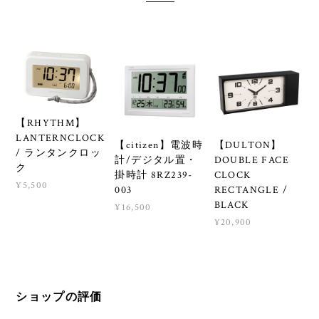
【RHYTHM】
LANTERNCLOCK
【citizen】電波時
【DULTON】
/ ランタンクロッ
計/デジタル置・
DOUBLE FACE
ク
掛時計 8RZ239-
CLOCK
¥5,500
003
RECTANGLE /
BLACK
¥16,500
¥20,900
ショップの評価