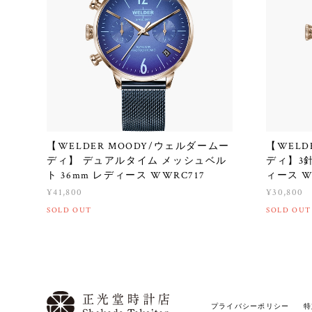
【WELDER MOODY/ウェルダームー
【WELD
ディ】 デュアルタイム メッシュベル
ディ】3針
ト 36mm レディース WWRC717
ィース W
¥41,800
¥30,800
SOLD OUT
SOLD OUT
プライバシーポリシー
特