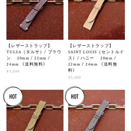
【レザーストラップ】
【レザーストラップ】
TULSA（タルサ）/ ブラウ
SAINT LOUIS（セントルイ
ン 20mm / 22mm /
ス）/ ハニー 20mm /
24mm 《送料無料》
22mm / 24mm 《送料無
料》
¥5,500
¥5,500