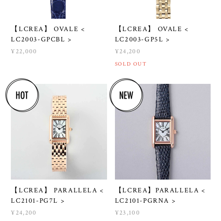
【LCREA】 OVALE <
【LCREA】 OVALE <
LC2003-GPCBL >
LC2003-GP5L >
¥22,000
¥24,200
SOLD OUT
【LCREA】 PARALLELA <
【LCREA】PARALLELA <
LC2101-PG7L >
LC2101-PGRNA >
¥24,200
¥23,100