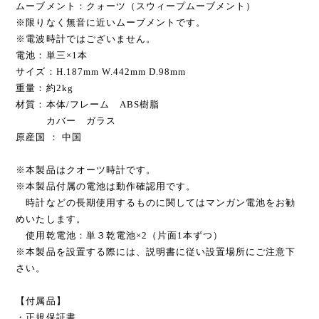
ムーブメント：クォーツ（スウィープムーブメント）
※限りなく無音に近いムーブメントです。
※電波時計ではございません。
電池：単三×1本
サイズ：H.187mm W.442mm D.98mm
重量：約2kg
材質：本体/フレーム ABS樹脂
カバー ガラス
原産国 ： 中国
※本製品はクオーツ時計です。
※本製品付属の電池は動作確認用です。
時計などの長期使用するものに関してはマンガン電池をお勧
めいたします。
使用乾電池：単３乾電池×2（片面1本ずつ）
※本製品を設置する際には、説明書に従い設置場所にご注意下
さい。
【付属品】
・正規保証書