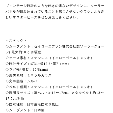
ヴィンテージ時計のような飽きの来ないデザインに、ソーラー
パネルが組み込まれていることを感じさせないクラシカルな新
しいマスターピースをぜひお楽しみください。
＜スペック＞
◇ムーブメント：セイコーエプソン株式会社製ソーラークォー
ツ( 最大約10 ヶ月駆動)
◇ケース素材：ステンレス（イエローゴールドメッキ）
◇時計サイズ：縦31×横17.6×厚7（mm）
◇ラグ幅/ 美錠：10/8(mm)
◇風防素材：ミネラルガラス
◇文字盤色：シルバー
◇ベルト種類：ステンレス（イエローゴールドメッキ）
◇腕周りサイズ：革ベルト約13〜17cm、メタルベルト約13〜
17.5cm対応
◇防水性能：日常生活防水３気圧
◇ムーブメント：日本製