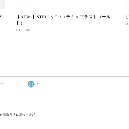
デ
【NEW.】STELLA C-2（デミ × ブラストゴール
【
ド）
¥1
¥18,700
0
0
定商取引法に基づく表記