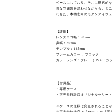
ベースにしており、そこに現代的
骨な雰囲気を漂わせながらも、ミ
わせた、本物志向のモダンアイウ
【詳細】
レンズヨコ幅：50mm
鼻幅：20mm
テンプル：145mm
フレームカラー： ブラック
カラーレンズ：グレー（UV400カ
【付属品】
・専用ケース
・正光堂時計店オリジナルセリー
※ケースの仕様は変更されること
※正光堂時計店は『NEW.』の【