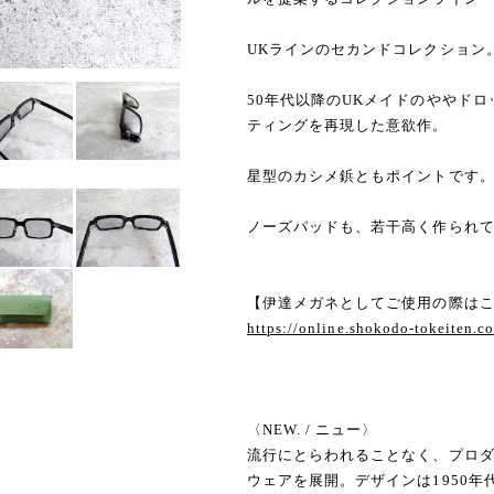
UKラインのセカンドコレクション
50年代以降のUKメイドのややド
ティングを再現した意欲作。
星型のカシメ鋲ともポイントです
ノーズパッドも、若干高く作られ
【伊達メガネとしてご使用の際は
https://online.shokodo-tokeiten.
〈NEW. / ニュー〉
流行にとらわれることなく、プロ
ウェアを展開。デザインは1950