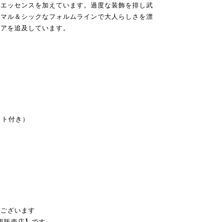
なエッセンスを加えています。過度な装飾を排し武
ニマル＆シックなフォルムラインで大人らしさを漂
ェアを追及しています。
ット付き）
ト
がございます
正規販売店】です。