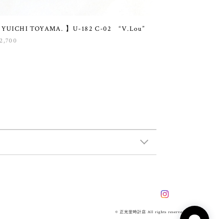
 YUICHI TOYAMA. 】U-182 C-02 “V.Lou”
2,700
© 正光堂時計店 All rights reserved.