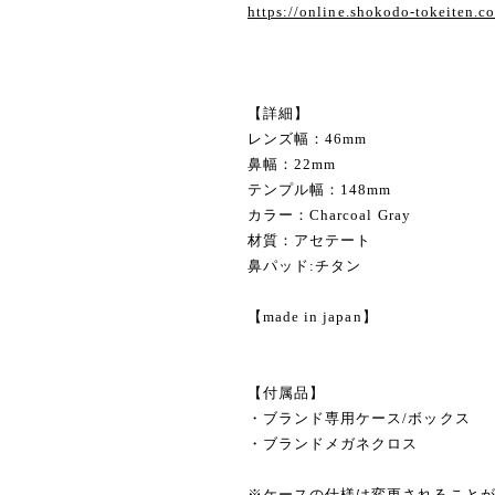
https://online.shokodo-tokeiten.
【詳細】
レンズ幅：46mm
鼻幅：22mm
テンプル幅：148mm
カラー：Charcoal Gray
材質：アセテート
鼻パッド:チタン
【made in japan】
【付属品】
・ブランド専用ケース/ボックス
・ブランドメガネクロス
※ケースの仕様は変更されること