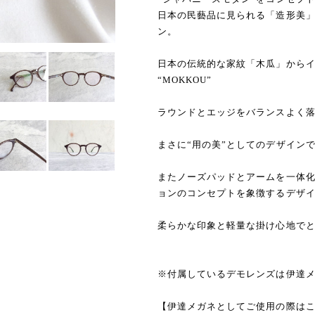
日本の民藝品に見られる「造形美
ン。
日本の伝統的な家紋「木瓜」からイン
“MOKKOU”
ラウンドとエッジをバランスよく
まさに“用の美”としてのデザイン
またノーズパッドとアームを一体化
ョンのコンセプトを象徴するデザ
柔らかな印象と軽量な掛け心地で
※付属しているデモレンズは伊達
【伊達メガネとしてご使用の際は