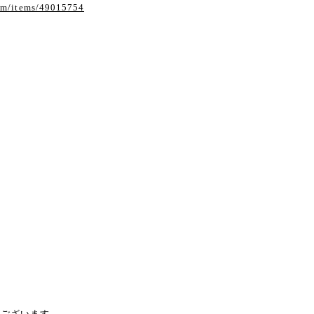
com/items/49015754
がございます