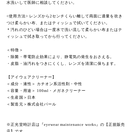
水洗いして医師に相談してください。
<使用方法> レンズから2センチくらい離して両面に適量を吹き
つけ柔らかい布、またはティッシュで拭いてください。
＊汚れのひどい場合は一度水で洗い流して柔らかい布またはテ
ィッシュで拭き取ってから行ってください。
＜特徴＞
・除菌・帯電防止効果により、静電気の発生をおさえる。
・皮脂・油汚れをつきにくくし、レンズを清潔に保ちます。
【アイウェアクリーナー】
＜成分・液性＞ カチオン系活性剤・中性
＜容量・用途＞ 100ml・メガネクリーナー
＜生産国＞日本
＜製造元＞株式会社パール
※正光堂時計店は『eyewear maintenance works』の【正規販売
店】です。