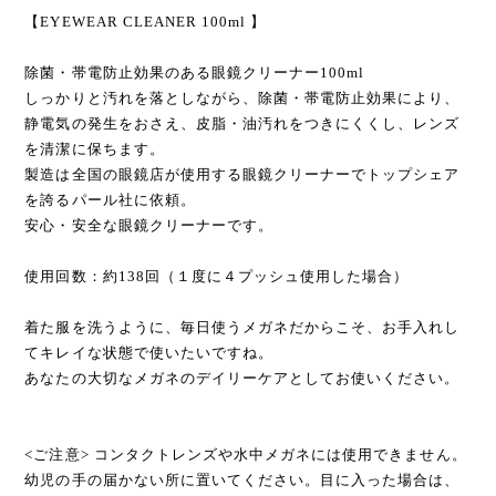
【EYEWEAR CLEANER 100ml 】
除菌・帯電防止効果のある眼鏡クリーナー100ml
しっかりと汚れを落としながら、除菌・帯電防止効果により、
静電気の発生をおさえ、皮脂・油汚れをつきにくくし、レンズ
を清潔に保ちます。
製造は全国の眼鏡店が使用する眼鏡クリーナーでトップシェア
を誇るパール社に依頼。
安心・安全な眼鏡クリーナーです。
使用回数：約138回（１度に４プッシュ使用した場合）
着た服を洗うように、毎日使うメガネだからこそ、お手入れし
てキレイな状態で使いたいですね。
あなたの大切なメガネのデイリーケアとしてお使いください。
<ご注意> コンタクトレンズや水中メガネには使用できません。
幼児の手の届かない所に置いてください。目に入った場合は、