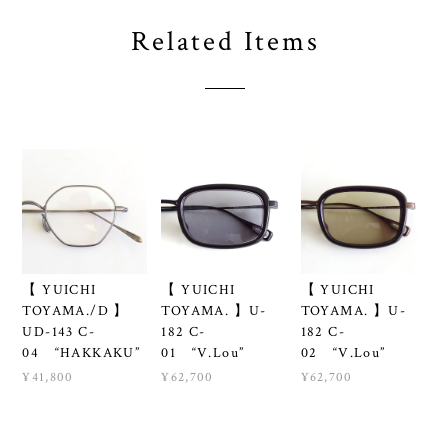
Related Items
【 YUICHI
【 YUICHI
【 YUICHI
TOYAMA./D 】
TOYAMA. 】U-
TOYAMA. 】U-
UD-143 C-
182 C-
182 C-
04 “HAKKAKU”
01 “V.Lou”
02 “V.Lou”
¥41,800
¥62,700
¥62,700