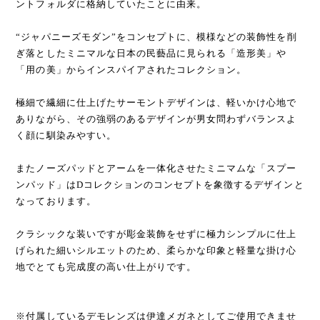
ントフォルダに格納していたことに由来。
“ジャパニーズモダン”をコンセプトに、模様などの装飾性を削
ぎ落としたミニマルな日本の民藝品に見られる「造形美」や
「用の美」からインスパイアされたコレクション。
極細で繊細に仕上げたサーモントデザインは、軽いかけ心地で
ありながら、その強弱のあるデザインが男女問わずバランスよ
く顔に馴染みやすい。
またノーズパッドとアームを一体化させたミニマムな「スプー
ンパッド」はDコレクションのコンセプトを象徴するデザインと
なっております。
クラシックな装いですが彫金装飾をせずに極力シンプルに仕上
げられた細いシルエットのため、柔らかな印象と軽量な掛け心
地でとても完成度の高い仕上がりです。
※付属しているデモレンズは伊達メガネとしてご使用できませ