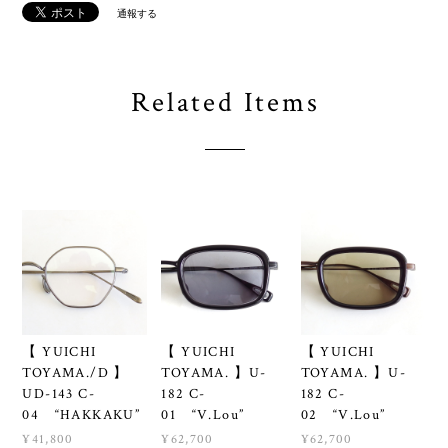
通報する
Related Items
【 YUICHI
【 YUICHI
【 YUICHI
TOYAMA./D 】
TOYAMA. 】U-
TOYAMA. 】U-
UD-143 C-
182 C-
182 C-
04 “HAKKAKU”
01 “V.Lou”
02 “V.Lou”
¥41,800
¥62,700
¥62,700