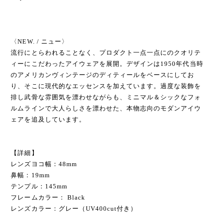
〈NEW. / ニュー〉
流行にとらわれることなく、プロダクト一点一点にのクオリテ
ィーにこだわったアイウェアを展開。デザインは1950年代当時
のアメリカンヴィンテージのディティールをベースにしてお
り、そこに現代的なエッセンスを加えています。過度な装飾を
排し武骨な雰囲気を漂わせながらも、ミニマル＆シックなフォ
ルムラインで大人らしさを漂わせた、本物志向のモダンアイウ
ェアを追及しています。
【詳細】
レンズヨコ幅：48mm
鼻幅：19mm
テンプル：145mm
フレームカラー： Black
レンズカラー：グレー（UV400cut付き）