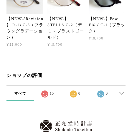
【NEW./Revision
【NEW.】
【NEW.】Few
】 R-13 C-3（ブラ
STELLA C-2（デ
F16 / C-1（ブラッ
ウングラデーショ
ミ × ブラストゴー
ク）
ン）
ルド）
¥18,700
¥22,000
¥18,700
ショップの評価
すべて
15
0
0