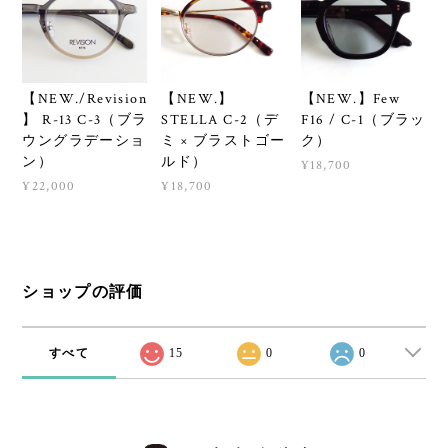
【NEW./Revision
【NEW.】
【NEW.】Few
】 R-13 C-3（ブラ
STELLA C-2（デ
F16 / C-1（ブラッ
ウングラデーショ
ミ × ブラストゴー
ク）
ン）
ルド）
¥18,700
¥22,000
¥18,700
ショップの評価
すべて
15
0
0