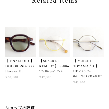
Related Items
【 ENALLOID 】
【SEACRET
【 YUICHI
DOLOR -SG- 222
REMEDY】 S-086
TOYAMA./D 】
Havana Ex
“Calliope” C-4
UD-143 C-
04 “HAKKAKU”
¥30,800
¥47,300
¥41,800
ショップの評価