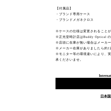
【付属品】
・ブランド専用ケース
・ブランドメガネクロス
※ケースの仕様は変更されること
※正光堂時計店はBuddy Optica
※店頭に在庫が無い場合はメーカ
※メーカー在庫がありましたら約1
※モニター等の環境違いにより、
承くださいませ。
Internat
日本国