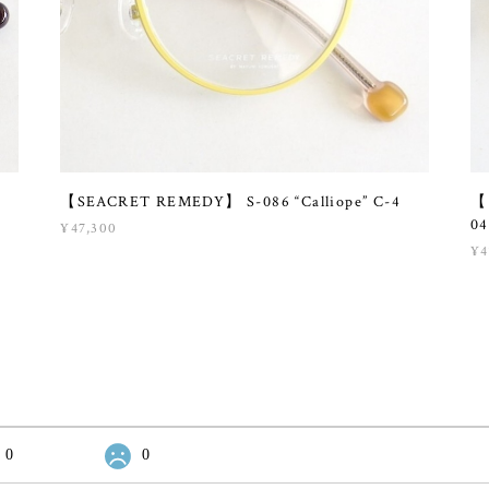
【SEACRET REMEDY】 S-086 “Calliope” C-4
【
0
¥47,300
¥4
0
0