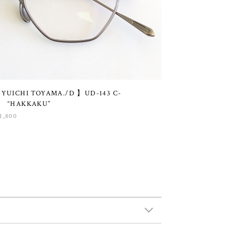
 YUICHI TOYAMA./D 】UD-143 C-
4 “HAKKAKU”
1,800