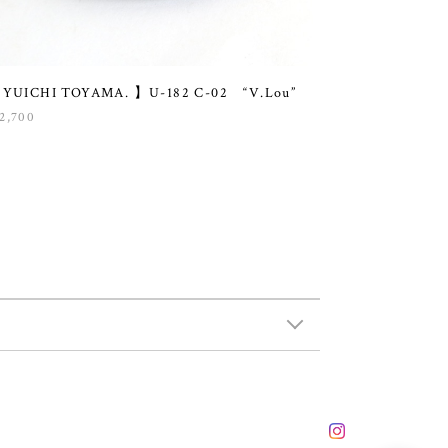
 YUICHI TOYAMA. 】U-182 C-02 “V.Lou”
2,700