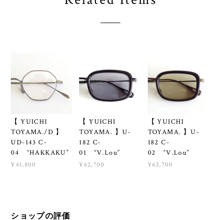
【 YUICHI
【 YUICHI
【 YUICHI
TOYAMA./D 】
TOYAMA. 】U-
TOYAMA. 】U-
UD-143 C-
182 C-
182 C-
04 “HAKKAKU”
01 “V.Lou”
02 “V.Lou”
¥41,800
¥62,700
¥62,700
ショップの評価