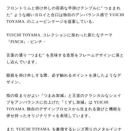
フロントリムと掛け外しの容易な半掛けテンプルに” つままれ
た” ような細いヨロイと合口は独自のアンバランス感で YUICHI
TOYAMA. のニュービンテージを提案している。
YUICHI TOYAMA. コレクションに加わった新たなテーマ
『PINCH』- ピンチ -
言葉の通り “つまむ” を意味する造形をフレームデザインに落と
し込んでいます。
眼鏡を掛け外しする際、必ず触れるポイントを潰したようなデ
ザイン。
指の収まりがよい『つまみ加減』と王道のクラシカルなシェイ
プをアンバランスに仕上げた『くずし加減』は YUICHI
TOYAMA. 独自のデザインプロセスから生まれる遊びと機能を
併せ持ったオリジナリティを表現しています。
また YUICHI TOYAMA. を象徴するレンズ周りのメタルインナ