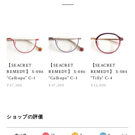
【SEACRET
【SEACRET
【SEACRET
REMEDY】 S-086
REMEDY】 S-086
REMEDY】 S-084
“Calliope” C-1
“Calliope” C-3
“Tilly” C-4
¥47,300
¥47,300
¥44,000
ショップの評価