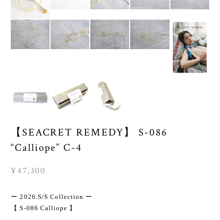
【SEACRET REMEDY】 S-086
“Calliope” C-4
¥47,300
ー 2026.S/S Collection ー
【 S-086 Calliope 】