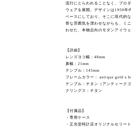
流行にとらわれることなく、プロ
ウェアを展開。デザインは1950
ベースにしており、そこに現代的
骨な雰囲気を漂わせながらも、ミ
わせた、本物志向のモダンアイウ
【詳細】
レンズヨコ幅：48mm
鼻幅：21mm
テンプル：145mm
フレームカラー： antique gold x b
テンプル：チタン（アンティーク
クリングス：チタン
【付属品】
・専用ケース
・正光堂時計店オリジナルセリー