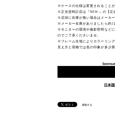
※ケースの仕様は変更されること
※正光堂時計店は『NEW.』の【
※店頭に在庫が無い場合はメーカ
※メーカー在庫がありましたら約1
※モニターの環境や撮影照明など
のでご了承くださいませ。
※フレーム生地によりカラーリン
見え方と現物では色の印象が多少
Internat
日本国
通報する