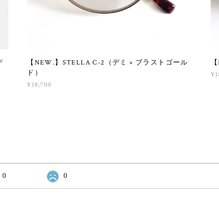
デ
【NEW.】STELLA C-2（デミ × ブラストゴール
【
ド）
¥1
¥18,700
0
0