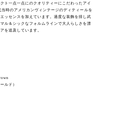
ダクト一点一点にのクオリティーにこだわったアイ
年代当時のアメリカンヴィンテージのディティールを
なエッセンスを加えています。過度な装飾を排し武
ニマル＆シックなフォルムラインで大人らしさを漂
ェアを追及しています。
rown
ゴールド）
ト