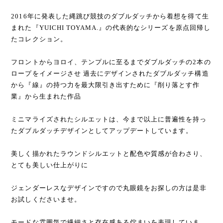
2016年に発表した縄跳び競技のダブルダッチから着想を得て生
まれた『YUICHI TOYAMA.』の代表的なシリーズを原点回帰し
たコレクション。
フロントからヨロイ、テンプルに至るまでダブルダッチの2本の
ロープをイメージさせ 過去にデザインされたダブルダッチ構造
から『線』の持つ力を最大限引き出すために『削り落とす作
業』から生まれた作品
ミニマライズされたシルエットは、今まで以上に普遍性を持っ
たダブルダッチデザインとしてアップデートしています。
美しく描かれたラウンドシルエットと配色や質感が合わさり、
とても美しい仕上がりに
⁡
ジェンダーレスなデザインですので丸眼鏡をお探しの方は是非
お試しくださいませ。
モードな雰囲気で繊細さと存在感ある佇まいを表現していま