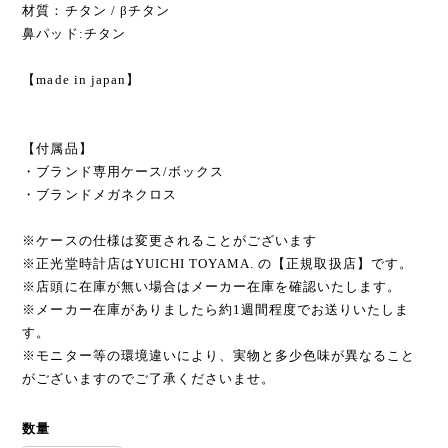
材質：チタン / βチタン
鼻パッド:チタン
【made in japan】
【付属品】
・ブランド専用ケース/ボックス
・ブランドメガネクロス
※ケースの仕様は変更されることがございます
※正光堂時計店はYUICHI TOYAMA. の【正規取扱店】です。
※店頭に在庫が無い場合はメーカー在庫を確認いたします。
※メーカー在庫がありましたら約1週間程度でお送りいたしま
す。
※モニター等の環境違いにより、実物と多少色味が異なること
がございますのでご了承くださいませ。
数量