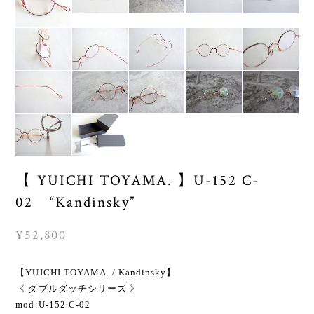
【 YUICHI TOYAMA. 】U-152 C-
02 “Kandinsky”
¥52,800
【YUICHI TOYAMA. / Kandinsky】
《 ダブルダッチシリーズ 》
mod:U-152 C-02