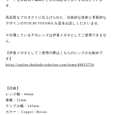
す。
高品質なプロダクトに仕上げられた、伝統的な技術と革新的な
デザインのYUICHI TOYAMA.を是非お試しくださいませ。
※付属しているデモレンズは伊達メガネとしてご使用できませ
ん。
【伊達メガネとしてご使用の際はこちらのレンズがお勧めで
す】
https://online.shokodo-tokeiten.com/items/49015754
【詳細】
レンズ幅：44mm
鼻幅：22mm
テンプル幅：145mm
カラー： Copper / Brown